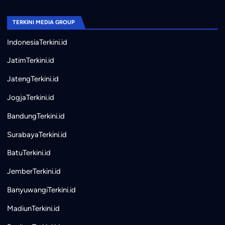
TERKINI MEDIA GROUP
IndonesiaTerkini.id
JatimTerkini.id
JatengTerkini.id
JogjaTerkini.id
BandungTerkini.id
SurabayaTerkini.id
BatuTerkini.id
JemberTerkini.id
BanyuwangiTerkini.id
MadiunTerkini.id