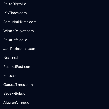
PelitaDigital.id
IKNTimes.com
SamudraPikiran.com
WisataRakyat.com
PakarInfo.co.id
JadiProfesional.com
Nexzine.id
RedaksiPost.com
Massa.id
GarudaTimes.com
Sepak-Bola.id
AlquranOnline.id