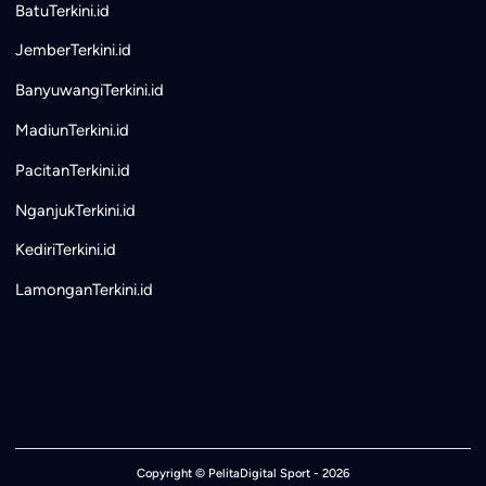
BatuTerkini.id
JemberTerkini.id
BanyuwangiTerkini.id
MadiunTerkini.id
PacitanTerkini.id
NganjukTerkini.id
KediriTerkini.id
LamonganTerkini.id
Copyright ©
PelitaDigital Sport
- 2026