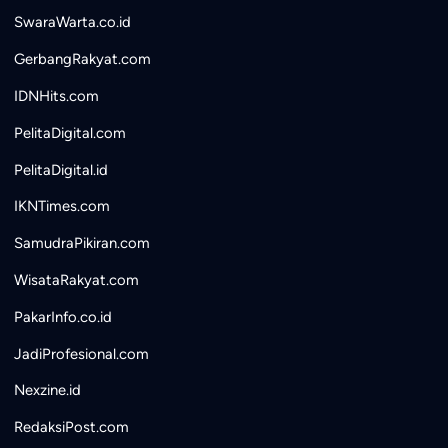
SwaraWarta.co.id
GerbangRakyat.com
IDNHits.com
PelitaDigital.com
PelitaDigital.id
IKNTimes.com
SamudraPikiran.com
WisataRakyat.com
PakarInfo.co.id
JadiProfesional.com
Nexzine.id
RedaksiPost.com