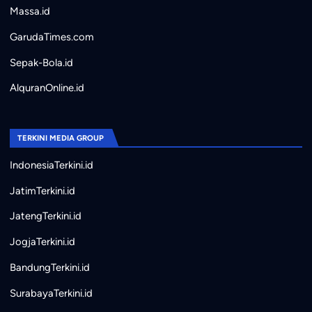
Massa.id
GarudaTimes.com
Sepak-Bola.id
AlquranOnline.id
TERKINI MEDIA GROUP
IndonesiaTerkini.id
JatimTerkini.id
JatengTerkini.id
JogjaTerkini.id
BandungTerkini.id
SurabayaTerkini.id