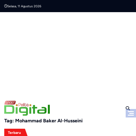
Skip
Selasa, 11 Agustus 2026
to
content
Tag:
Mohammad Baker Al-Husseini
Terbaru