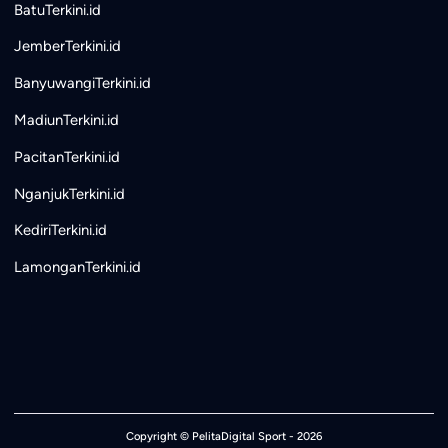
BatuTerkini.id
JemberTerkini.id
BanyuwangiTerkini.id
MadiunTerkini.id
PacitanTerkini.id
NganjukTerkini.id
KediriTerkini.id
LamonganTerkini.id
Copyright ©
PelitaDigital Sport
- 2026