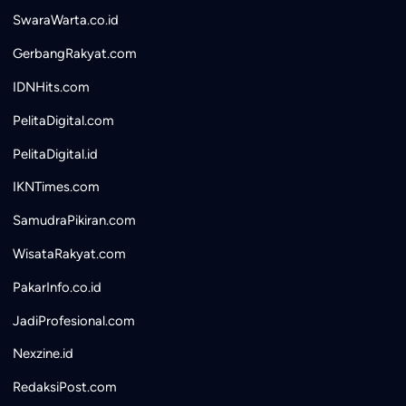
SwaraWarta.co.id
GerbangRakyat.com
IDNHits.com
PelitaDigital.com
PelitaDigital.id
IKNTimes.com
SamudraPikiran.com
WisataRakyat.com
PakarInfo.co.id
JadiProfesional.com
Nexzine.id
RedaksiPost.com