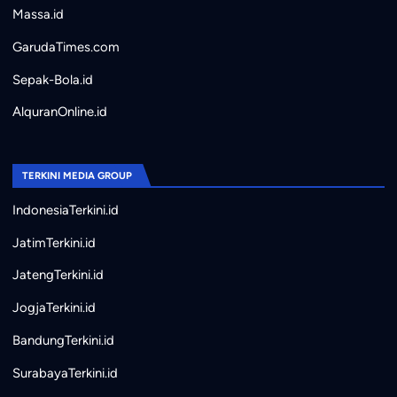
Massa.id
GarudaTimes.com
Sepak-Bola.id
AlquranOnline.id
TERKINI MEDIA GROUP
IndonesiaTerkini.id
JatimTerkini.id
JatengTerkini.id
JogjaTerkini.id
BandungTerkini.id
SurabayaTerkini.id