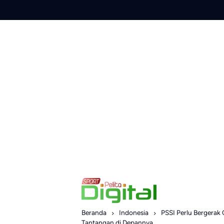
Skip
to
content
Beranda
Indonesia
PSSI Perlu Bergerak 
Tantangan di Depannya