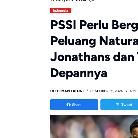
Indonesia
PSSI Perlu Ber
Peluang Natural
Jonathans dan 
Depannya
OLEH
IMAM FATONI
DESEMBER 25, 2024
4 ME
Share
Tweet