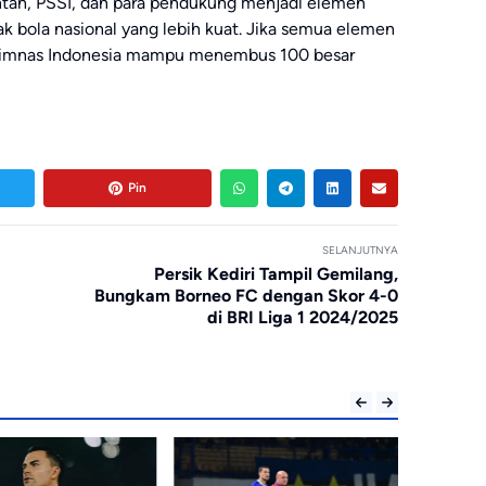
tah, PSSI, dan para pendukung menjadi elemen
 bola nasional yang lebih kuat. Jika semua elemen
n Timnas Indonesia mampu menembus 100 besar
Pin
SELANJUTNYA
Persik Kediri Tampil Gemilang,
Bungkam Borneo FC dengan Skor 4-0
di BRI Liga 1 2024/2025