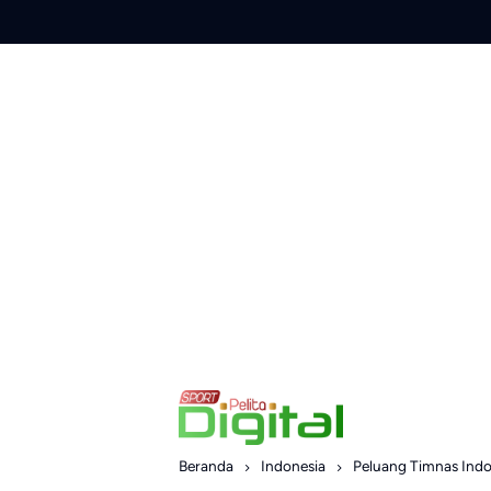
Skip
to
content
Beranda
Indonesia
Peluang Timnas Indon