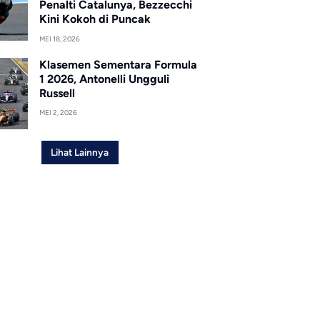
Penalti Catalunya, Bezzecchi
Kini Kokoh di Puncak
MEI 18, 2026
Klasemen Sementara Formula
1 2026, Antonelli Ungguli
Russell
MEI 2, 2026
Lihat Lainnya