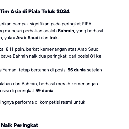
im Asia di Piala Teluk 2024
ikan dampak signifikan pada peringkat FIFA
ang mencuri perhatian adalah
Bahrain
, yang berhasil
a, yakni
Arab Saudi
dan
Irak
.
tal
6,11 poin
, berkat kemenangan atas Arab Saudi
mbawa Bahrain naik dua peringkat, dari posisi
81 ke
 Yaman, tetap bertahan di posisi
56 dunia
setelah
alahan dari Bahrain, berhasil meraih kemenangan
sisi di peringkat
59 dunia
.
ingnya performa di kompetisi resmi untuk
 Naik Peringkat