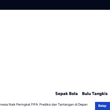
Sepak Bola
Bulu Tangkis
esia Naik Peringkat FIFA: Prediksi dan Tantangan di Depan
Balap