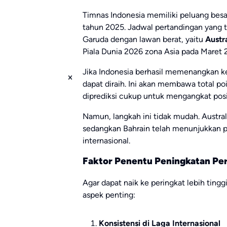
Timnas Indonesia memiliki peluang besa
tahun 2025. Jadwal pertandingan yang
Garuda dengan lawan berat, yaitu
Austr
Piala Dunia 2026 zona Asia pada Maret 
Jika Indonesia berhasil memenangkan k
dapat diraih. Ini akan membawa total p
diprediksi cukup untuk mengangkat pos
Namun, langkah ini tidak mudah. Australi
sedangkan Bahrain telah menunjukkan p
internasional.
Faktor Penentu Peningkatan Per
Agar dapat naik ke peringkat lebih tin
aspek penting:
Konsistensi di Laga Internasional