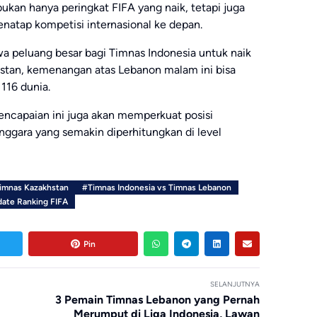
kan hanya peringkat FIFA yang naik, tetapi juga
natap kompetisi internasional ke depan.
peluang besar bagi Timnas Indonesia untuk naik
khstan, kemenangan atas Lebanon malam ini bisa
116 dunia.
ncapaian ini juga akan memperkuat posisi
enggara yang semakin diperhitungkan di level
Timnas Kazakhstan
#Timnas Indonesia vs Timnas Lebanon
ate Ranking FIFA
Pin
SELANJUTNYA
3 Pemain Timnas Lebanon yang Pernah
Merumput di Liga Indonesia, Lawan