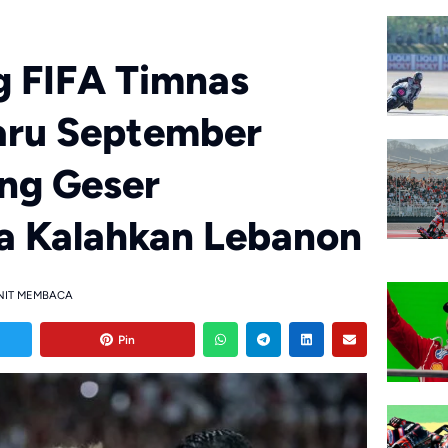
g FIFA Timnas
aru September
ng Geser
a Kalahkan Lebanon
NIT MEMBACA
Pin