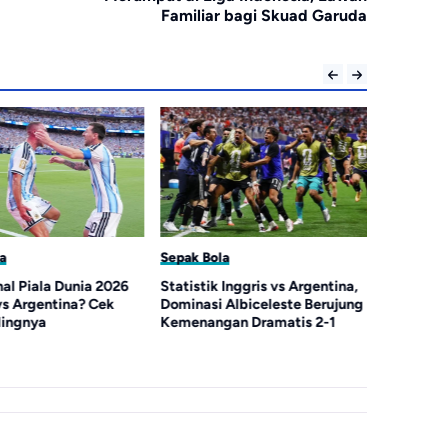
Familiar bagi Skuad Garuda
a
Sepak Bola
Sepak Bol
al Piala Dunia 2026
Statistik Inggris vs Argentina,
Argentina
vs Argentina? Cek
Dominasi Albiceleste Berujung
Inggris T
ingnya
Kemenangan Dramatis 2-1
Kebobolan