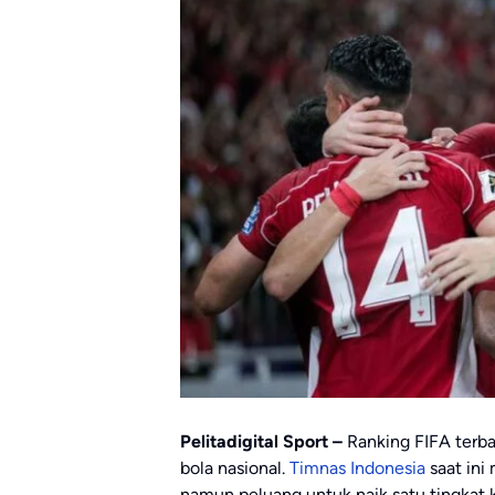
Pelitadigital Sport –
Ranking FIFA terb
bola nasional.
Timnas Indonesia
saat ini
namun peluang untuk naik satu tingkat k