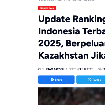
Sepak Bola
Update Rankin
Indonesia Terb
2025, Berpelua
Kazakhstan Jik
OLEH
IMAM FATONI
SEPTEMBER 8, 2025
3 ME
Share
Tweet