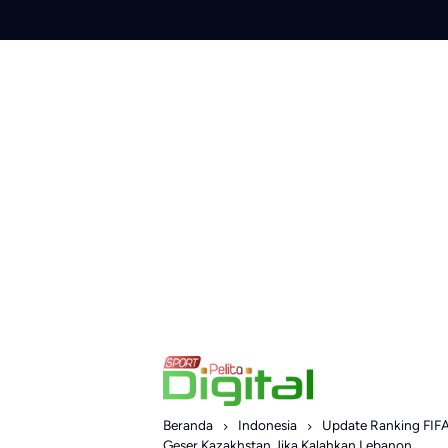
Skip
to
content
Beranda
Indonesia
Update Ranking FIFA
Geser Kazakhstan Jika Kalahkan Lebanon