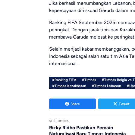
Jika berhasil menumbangkan Lebanon, bu
kepercayaan diri skuad Garuda dalam me
Ranking FIFA September 2025 membawa 
peringkat. Dengan jarak tipis dari Kaza
membawa Garuda melesat ke peringkat 
Selain menjadi kabar membanggakan, pe
Indonesia sebagai salah satu tim Asia T
internasional.
#Ranking FIFA
#Timnas
#Timnas Belgia vs 
#Timnas Kazakhstan
#Timnas Lebanon
#Upd
Share
Tweet
SEBELUMNYA
Rizky Ridho Pastikan Pemain
Naturalisasi Baru Timnas Indonesia