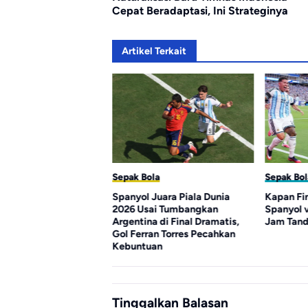
Cepat Beradaptasi, Ini Strateginya
Artikel Terkait
la
Sepak Bola
Sepak Bol
encetak Gol
Spanyol Juara Piala Dunia
Kapan Fin
k Piala Dunia 2026,
2026 Usai Tumbangkan
Spanyol 
Ungguli Messi
Argentina di Final Dramatis,
Jam Tand
Gol Ferran Torres Pecahkan
Kebuntuan
Tinggalkan Balasan