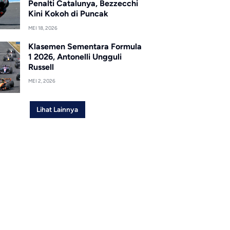
Penalti Catalunya, Bezzecchi
Kini Kokoh di Puncak
MEI 18, 2026
Klasemen Sementara Formula
1 2026, Antonelli Ungguli
Russell
MEI 2, 2026
Lihat Lainnya