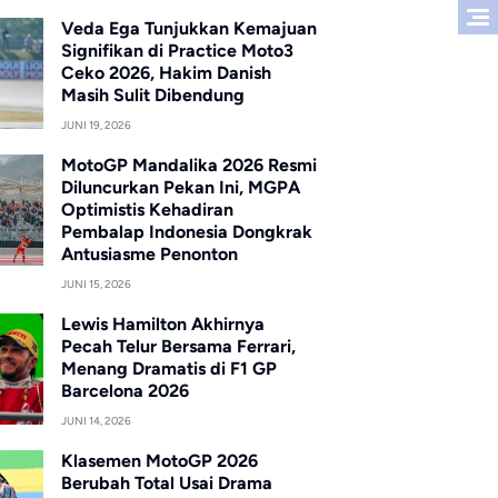
Veda Ega Tunjukkan Kemajuan
Signifikan di Practice Moto3
Ceko 2026, Hakim Danish
Masih Sulit Dibendung
JUNI 19, 2026
MotoGP Mandalika 2026 Resmi
Diluncurkan Pekan Ini, MGPA
Optimistis Kehadiran
Pembalap Indonesia Dongkrak
Antusiasme Penonton
JUNI 15, 2026
Lewis Hamilton Akhirnya
Pecah Telur Bersama Ferrari,
Menang Dramatis di F1 GP
Barcelona 2026
JUNI 14, 2026
Klasemen MotoGP 2026
Berubah Total Usai Drama