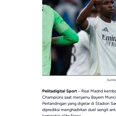
Sumbe
Pelitadigital Sport
– Real Madrid kembal
Champions saat menjamu Bayern Munche
Pertandingan yang digelar di Stadion S
diprediksi menghadirkan duel sengit ant
kompetisi elite Eropa.