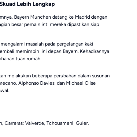
Skuad Lebih Lengkap
umnya, Bayern Munchen datang ke Madrid dengan
bagian besar pemain inti mereka dipastikan siap
t mengalami masalah pada pergelangan kaki
kembali memimpin lini depan Bayern. Kehadirannya
ahanan tuan rumah.
akan melakukan beberapa perubahan dalam susunan
ecano, Alphonso Davies, dan Michael Olise
awal.
n, Carreras; Valverde, Tchouameni; Guler,