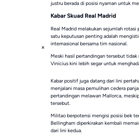
justru berada di posisi nyaman untuk m
Kabar Skuad Real Madrid
Real Madrid melakukan sejumlah rotasi 
satu keputusan penting adalah mengisti
internasional bersama tim nasional.
Meski hasil pertandingan tersebut tidak
Vinicius kini lebih segar untuk menghad
Kabar positif juga datang dari lini perta
menjalani masa pemulihan cedera panja
pertandingan melawan Mallorca, meskip
tersebut.
Militao berpotensi mengisi posisi bek 
Bellingham diperkirakan kembali memai
dari lini kedua.