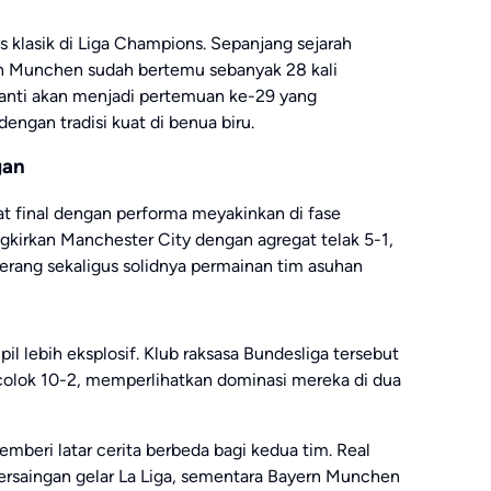
as klasik di Liga Champions. Sepanjang sejarah
rn Munchen sudah bertemu sebanyak 28 kali
nanti akan menjadi pertemuan ke-29 yang
ngan tradisi kuat di benua biru.
gan
 final dengan performa meyakinkan di fase
kirkan Manchester City dengan agregat telak 5-1,
serang sekaligus solidnya permainan tim asuhan
il lebih eksplosif. Klub raksasa Bundesliga tersebut
olok 10-2, memperlihatkan dominasi mereka di dua
mberi latar cerita berbeda bagi kedua tim. Real
persaingan gelar La Liga, sementara Bayern Munchen