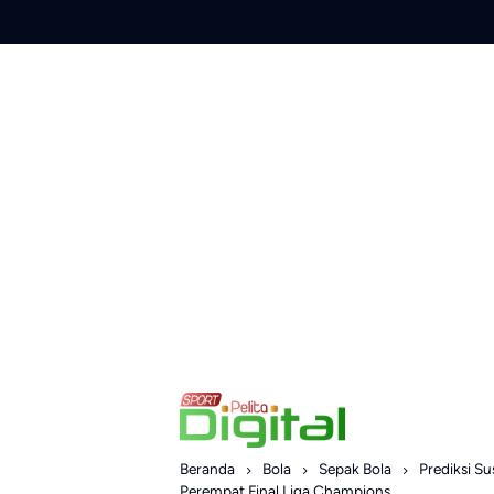
Skip
to
content
Beranda
Bola
Sepak Bola
Prediksi S
Perempat Final Liga Champions