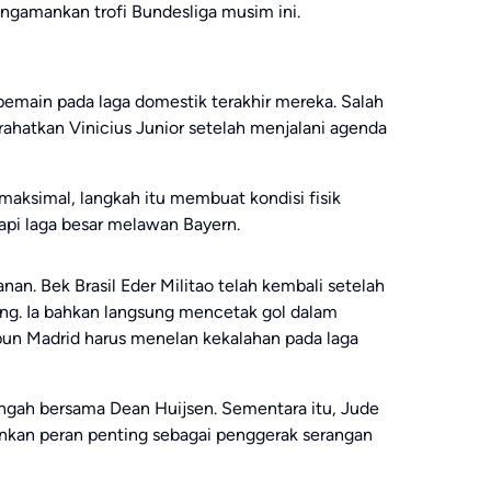
engamankan trofi Bundesliga musim ini.
pemain pada laga domestik terakhir mereka. Salah
rahatkan Vinicius Junior setelah menjalani agenda
 maksimal, langkah itu membuat kondisi fisik
api laga besar melawan Bayern.
hanan. Bek Brasil Eder Militao telah kembali setelah
ng. Ia bahkan langsung mencetak gol dalam
un Madrid harus menelan kekalahan pada laga
tengah bersama Dean Huijsen. Sementara itu, Jude
nkan peran penting sebagai penggerak serangan