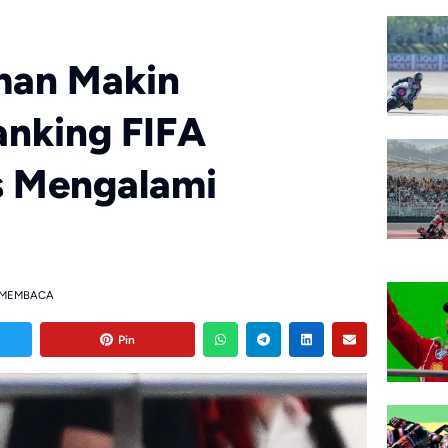
man Makin
anking FIFA
s Mengalami
 MEMBACA
Pin