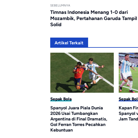
SEBELUMNYA
Timnas Indonesia Menang 1-0 dari
Mozambik, Pertahanan Garuda Tampil
Solid
Artikel Terkait
la
Sepak Bola
Sepak Bol
encetak Gol
Spanyol Juara Piala Dunia
Kapan Fin
k Piala Dunia 2026,
2026 Usai Tumbangkan
Spanyol 
Ungguli Messi
Argentina di Final Dramatis,
Jam Tand
Gol Ferran Torres Pecahkan
Kebuntuan