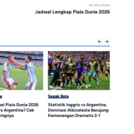
SELANJUTNYA
Jadwal Lengkap Piala Dunia 2026
a
Sepak Bola
Sepak Bol
al Piala Dunia 2026
Statistik Inggris vs Argentina,
Argentina
vs Argentina? Cek
Dominasi Albiceleste Berujung
Inggris T
ingnya
Kemenangan Dramatis 2-1
Kebobolan