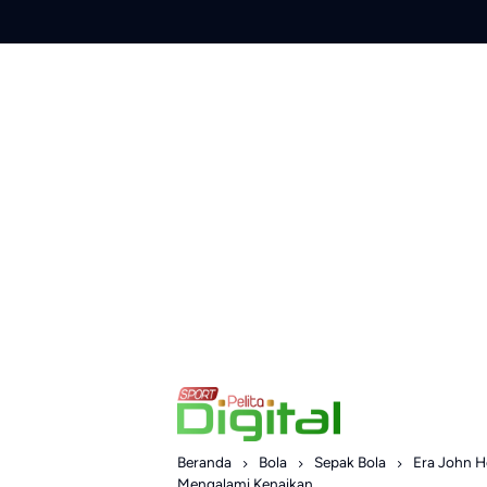
Skip
to
content
Beranda
Bola
Sepak Bola
Era John H
Mengalami Kenaikan