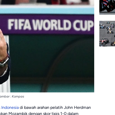
ambar : Kompas
 Indonesia
di bawah arahan pelatih John Herdman
ukkan Mozambik dengan skor tipis 1-0 dalam