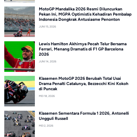
MotoGP Mandalika 2026 Resmi Diluncurkan
Pekan Ini, MGPA Optimistis Kehadiran Pembalap
Indonesia Dongkrak Antusiasme Penonton
JUNI 15, 2026
Lewis Hamilton Akhirnya Pecah Telur Bersama
Ferrari, Menang Dramatis di F1 GP Barcelona
2026
JUNI 14, 2026
Klasemen MotoGP 2026 Berubah Total Usai
Drama Penalti Catalunya, Bezzecchi Kini Kokoh
di Puncak
MEI 18, 2026
Klasemen Sementara Formula 1 2026, Antonelli
Ungguli Russell
MEI 2, 2026