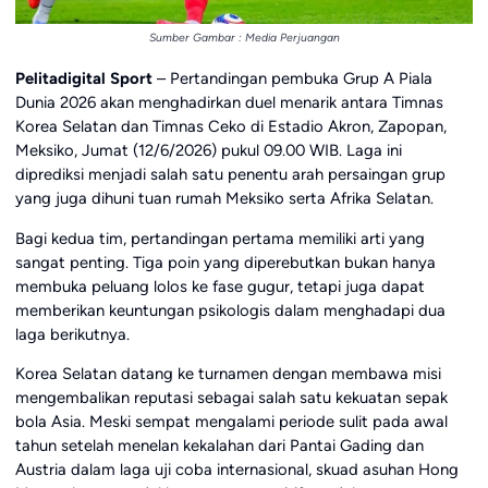
Sumber Gambar : Media Perjuangan
Pelitadigital Sport
– Pertandingan pembuka Grup A Piala
Dunia 2026 akan menghadirkan duel menarik antara Timnas
Korea Selatan dan Timnas Ceko di Estadio Akron, Zapopan,
Meksiko, Jumat (12/6/2026) pukul 09.00 WIB. Laga ini
diprediksi menjadi salah satu penentu arah persaingan grup
yang juga dihuni tuan rumah Meksiko serta Afrika Selatan.
Bagi kedua tim, pertandingan pertama memiliki arti yang
sangat penting. Tiga poin yang diperebutkan bukan hanya
membuka peluang lolos ke fase gugur, tetapi juga dapat
memberikan keuntungan psikologis dalam menghadapi dua
laga berikutnya.
Korea Selatan datang ke turnamen dengan membawa misi
mengembalikan reputasi sebagai salah satu kekuatan sepak
bola Asia. Meski sempat mengalami periode sulit pada awal
tahun setelah menelan kekalahan dari Pantai Gading dan
Austria dalam laga uji coba internasional, skuad asuhan Hong