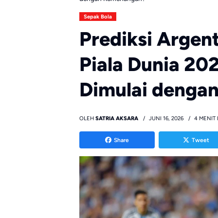
Sepak Bola
Prediksi Argent
Piala Dunia 202
Dimulai denga
OLEH
SATRIA AKSARA
JUNI 16, 2026
4 MENIT
Share
Tweet