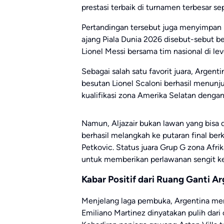
prestasi terbaik di turnamen terbesar se
Pertandingan tersebut juga menyimpan m
ajang Piala Dunia 2026 disebut-sebut be
Lionel Messi bersama tim nasional di leve
Sebagai salah satu favorit juara, Argent
besutan Lionel Scaloni berhasil menunju
kualifikasi zona Amerika Selatan dengan 
Namun, Aljazair bukan lawan yang bisa 
berhasil melangkah ke putaran final ber
Petkovic. Status juara Grup G zona Afri
untuk memberikan perlawanan sengit k
Kabar Positif dari Ruang Ganti A
Menjelang laga pembuka, Argentina me
Emiliano Martinez dinyatakan pulih dar