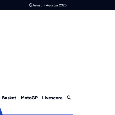
Jumat, 7 Agustus 2026
Basket
MotoGP
Livescore