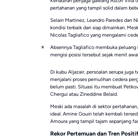
Kehadiran penjaga gawang Aston Villa t
pertahanan yang tampil solid dalam bebe
Selain Martinez, Leandro Paredes dan N
kondisi terbaik dan siap dimainkan. Mesk
Nicolas Tagliafico yang mengalami ceder
Absennya Tagliafico membuka peluang 
mengisi posisi tersebut sejak menit awal
Di kubu Aljazair, persoalan serupa juga 
menjalani proses pemulihan cedera per
belum pasti. Situasi itu membuat Petko
Chergui atau Zineddine Belaid.
Meski ada masalah di sektor pertahanan, 
ideal. Amine Gouiri telah kembali ter
Amoura yang tampil tajam sepanjang fase
Rekor Pertemuan dan Tren Positi