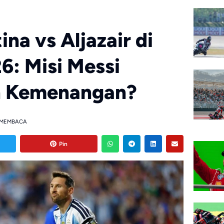
ina vs Aljazair di
6: Misi Messi
n Kemenangan?
 MEMBACA
Pin