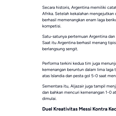
Secara historis, Argentina memiliki cat
Afrika. Setelah kekalahan mengejutkan 
berhasil memenangkan enam laga beriku
kompetisi.
Satu-satunya pertemuan Argentina dan A
Saat itu Argentina berhasil menang tip
berlangsung sengit.
Performa terkini kedua tim juga menunju
kemenangan beruntun dalam lima laga 
atas Islandia dan pesta gol 5-0 saat me
Sementara itu, Aljazair juga tampil men
dan bahkan mencuri kemenangan 1-0 at
dimulai.
Duel Kreativitas Messi Kontra K