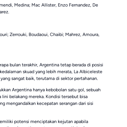
mendi, Medina; Mac Allister, Enzo Fernandez, De
arez.
Nouri; Zerrouki, Boudaoui, Chaibi; Mahrez, Amoura,
pa bulan terakhir, Argentina tetap berada di posisi
 kedalaman skuad yang lebih merata, La Albiceleste
yang sangat baik, terutama di sektor pertahanan.
ukkan Argentina hanya kebobolan satu gol, sebuah
lini belakang mereka. Kondisi tersebut bisa
yang mengandalkan kecepatan serangan dari sisi
emiliki potensi menciptakan kejutan apabila