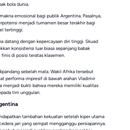
pak bola dunia.
akna emosional bagi publik Argentina. Pasalnya,
rpotensi menjadi turnamen besar terakhir bagi
l tertinggi.
ina datang dengan kepercayaan diri tinggi. Skuad
kkan konsistensi luar biasa sepanjang babak
finis di posisi teratas klasemen.
dipandang sebelah mata. Wakil Afrika tersebut
kat performa impresif di bawah arahan Vladimir
ka menjadi bukti bahwa mereka memiliki kualitas
epada tim unggulan.
rgentina
ndapatkan tambahan kekuatan setelah kiper utama
i cedera jari yang sempat mengganggu persiapannya.