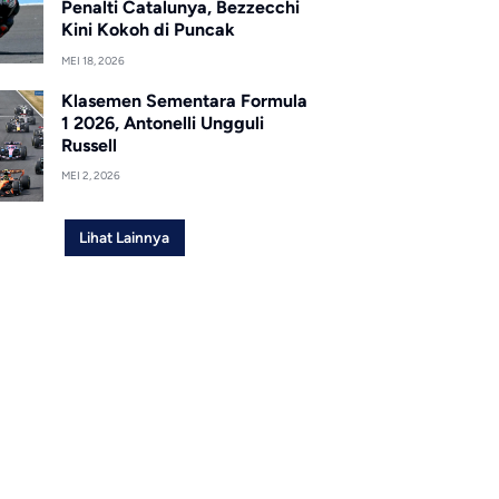
Penalti Catalunya, Bezzecchi
Kini Kokoh di Puncak
MEI 18, 2026
Klasemen Sementara Formula
1 2026, Antonelli Ungguli
Russell
MEI 2, 2026
Lihat Lainnya