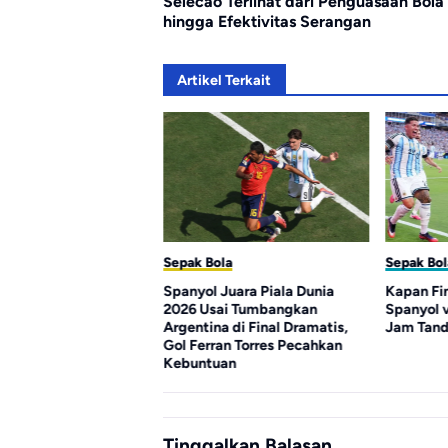
Selecao Terlihat dari Penguasaan Bola
hingga Efektivitas Serangan
Artikel Terkait
la
Sepak Bola
Sepak Bol
encetak Gol
Spanyol Juara Piala Dunia
Kapan Fin
k Piala Dunia 2026,
2026 Usai Tumbangkan
Spanyol 
Ungguli Messi
Argentina di Final Dramatis,
Jam Tand
Gol Ferran Torres Pecahkan
Kebuntuan
Tinggalkan Balasan