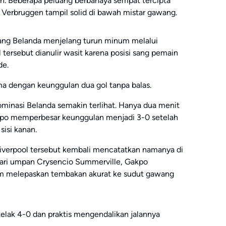
n. Beberapa peluang berbahaya sempat tercipta
i Verbruggen tampil solid di bawah mistar gawang.
g Belanda menjelang turun minum melalui
tersebut dianulir wasit karena posisi sang pemain
de.
a dengan keunggulan dua gol tanpa balas.
minasi Belanda semakin terlihat. Hanya dua menit
kpo memperbesar keunggulan menjadi 3-0 setelah
isi kanan.
 Liverpool tersebut kembali mencatatkan namanya di
dari umpan Crysencio Summerville, Gakpo
elum melepaskan tembakan akurat ke sudut gawang
elak 4-0 dan praktis mengendalikan jalannya