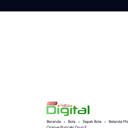
Skip
to
content
Beranda
Bola
Sepak Bola
Belanda Me
Oranye Puncaki Grup F