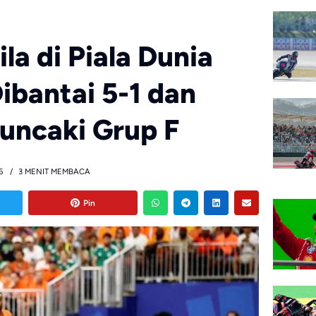
a di Piala Dunia
ibantai 5-1 dan
uncaki Grup F
6
3 MENIT MEMBACA
Pin