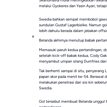
Skandinavia mulai meningkatkan tekana
melalui Gyokeres dan Yasin Ayari, tetap
Swedia bahkan sempat membobol gawan
sundulan Gustaf Lagerbielke. Namun gol 
lebih dahulu berada dalam jebakan offsi
Belanda akhirnya menutup babak pertam
Memasuki paruh kedua pertandingan, do
setelah kick-off babak kedua, Cody Ga
menyambut umpan silang Dumfries dari s
Tak berhenti sampai di situ, penyerang
papan skor pada menit ke-54. Berawal 
melakukan penetrasi dari sisi kiri seb
Swedia.
Gol tersebut membuat Belanda unggul t