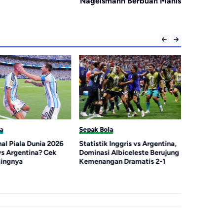
Nagelsmann Berbuah Manis
a
Sepak Bola
Sepak Bol
al Piala Dunia 2026
Statistik Inggris vs Argentina,
Argentina
vs Argentina? Cek
Dominasi Albiceleste Berujung
Inggris T
ingnya
Kemenangan Dramatis 2-1
Kebobolan