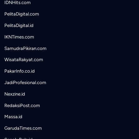
IDNHits.com
PelitaDigital.com
PelitaDigital.id
IKNTimes.com
SamudraPikiran.com
WisataRakyat.com
PakarInfo.co.id
JadiProfesional.com
Nexzine.id
RedaksiPost.com
Massa.id
GarudaTimes.com