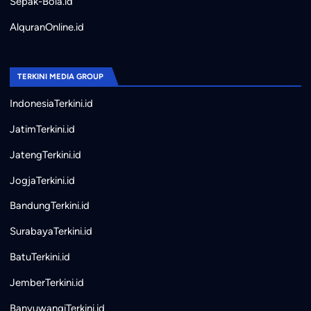
Sepak-Bola.id
AlquranOnline.id
TERKINI MEDIA GROUP
IndonesiaTerkini.id
JatimTerkini.id
JatengTerkini.id
JogjaTerkini.id
BandungTerkini.id
SurabayaTerkini.id
BatuTerkini.id
JemberTerkini.id
BanyuwangiTerkini.id