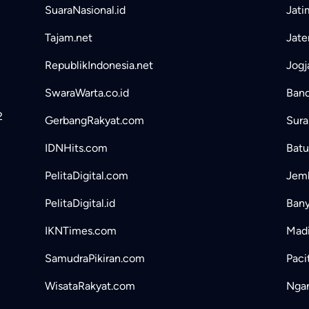
SuaraNasional.id
Jati
Tajam.net
Jate
RepublikIndonesia.net
Jogj
SwaraWarta.co.id
Band
2
GerbangRakyat.com
Sura
IDNHits.com
Batu
PelitaDigital.com
Jemb
PelitaDigital.id
Bany
IKNTimes.com
Madi
SamudraPikiran.com
Paci
WisataRakyat.com
Ngan