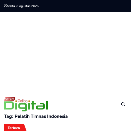
Skip
Sabtu, 8 Agustus 2026
to
content
Tag:
Pelatih Timnas Indonesia
Terbaru