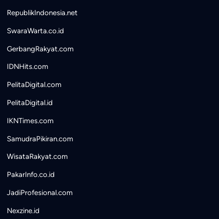
RepublikIndonesia.net
SwaraWarta.co.id
GerbangRakyat.com
IDNHits.com
PelitaDigital.com
PelitaDigital.id
IKNTimes.com
SamudraPikiran.com
WisataRakyat.com
PakarInfo.co.id
JadiProfesional.com
Nexzine.id