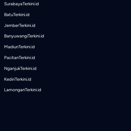
SurabayaTerkini.id
BatuTerkini.id
JemberTerkini.id
BanyuwangiTerkini.id
MadiunTerkini.id
PacitanTerkini.id
NganjukTerkini.id
KediriTerkini.id
LamonganTerkini.id