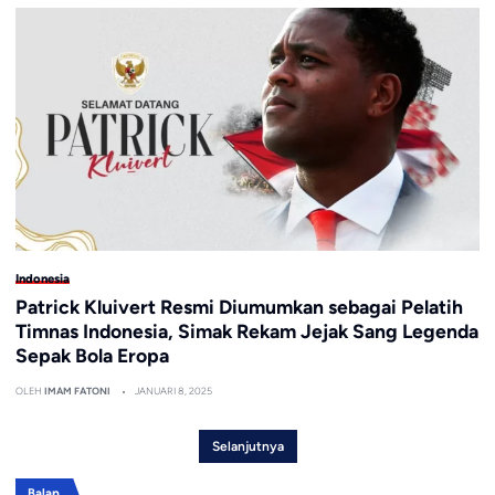
Indonesia
Patrick Kluivert Resmi Diumumkan sebagai Pelatih
Timnas Indonesia, Simak Rekam Jejak Sang Legenda
Sepak Bola Eropa
OLEH
IMAM FATONI
JANUARI 8, 2025
Selanjutnya
Balap