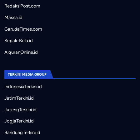
RedaksiPost.com
Massa.id
GarudaTimes.com
Sepak-Bola.id
AlquranOnline.id
TERKINI MEDIA GROUP
IndonesiaTerkini.id
JatimTerkini.id
JatengTerkini.id
JogjaTerkini.id
BandungTerkini.id