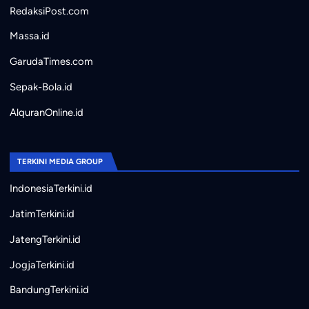
RedaksiPost.com
Massa.id
GarudaTimes.com
Sepak-Bola.id
AlquranOnline.id
TERKINI MEDIA GROUP
IndonesiaTerkini.id
JatimTerkini.id
JatengTerkini.id
JogjaTerkini.id
BandungTerkini.id