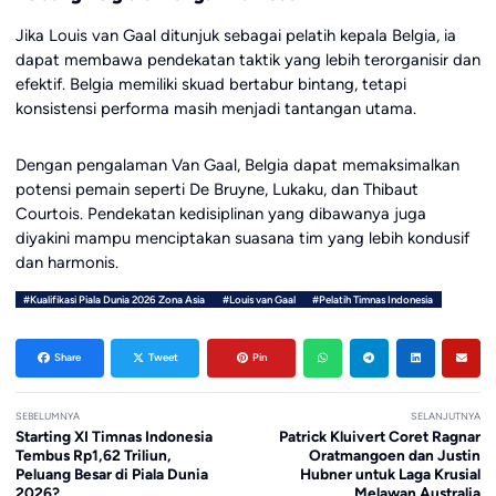
Jika Louis van Gaal ditunjuk sebagai pelatih kepala Belgia, ia
dapat membawa pendekatan taktik yang lebih terorganisir dan
efektif. Belgia memiliki skuad bertabur bintang, tetapi
konsistensi performa masih menjadi tantangan utama.
Dengan pengalaman Van Gaal, Belgia dapat memaksimalkan
potensi pemain seperti De Bruyne, Lukaku, dan Thibaut
Courtois. Pendekatan kedisiplinan yang dibawanya juga
diyakini mampu menciptakan suasana tim yang lebih kondusif
dan harmonis.
#Kualifikasi Piala Dunia 2026 Zona Asia
#Louis van Gaal
#Pelatih Timnas Indonesia
Share
Tweet
Pin
SEBELUMNYA
SELANJUTNYA
Starting XI Timnas Indonesia
Patrick Kluivert Coret Ragnar
Tembus Rp1,62 Triliun,
Oratmangoen dan Justin
Peluang Besar di Piala Dunia
Hubner untuk Laga Krusial
2026?
Melawan Australia