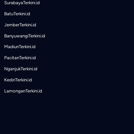
SurabayaTerkini.id
BatuTerkini.id
JemberTerkini.id
BanyuwangiTerkini.id
MadiunTerkini.id
PacitanTerkini.id
NganjukTerkini.id
KediriTerkini.id
LamonganTerkini.id