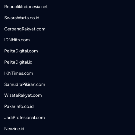
RepublikIndonesia.net
SwaraWarta.co.id
GerbangRakyat.com
IDNHits.com
PelitaDigital.com
PelitaDigital.id
IKNTimes.com
SamudraPikiran.com
WisataRakyat.com
PakarInfo.co.id
JadiProfesional.com
Nexzine.id