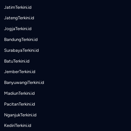
JatimTerkini.id
JatengTerkini.id
JogjaTerkini.id
BandungTerkini.id
SurabayaTerkini.id
BatuTerkini.id
JemberTerkini.id
BanyuwangiTerkini.id
MadiunTerkini.id
PacitanTerkini.id
NganjukTerkini.id
KediriTerkini.id