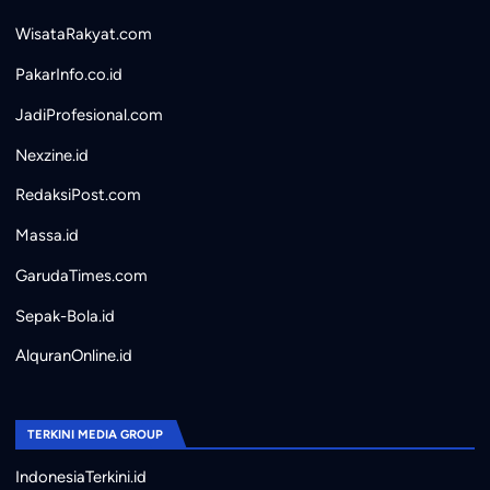
WisataRakyat.com
PakarInfo.co.id
JadiProfesional.com
Nexzine.id
RedaksiPost.com
Massa.id
GarudaTimes.com
Sepak-Bola.id
AlquranOnline.id
TERKINI MEDIA GROUP
IndonesiaTerkini.id