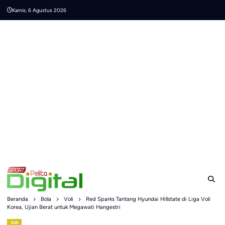
Skip
Kamis, 6 Agustus 2026
to
content
Beranda
Bola
Voli
Red Sparks Tantang Hyundai Hillstate di Liga Voli
Korea, Ujian Berat untuk Megawati Hangestri
Voli