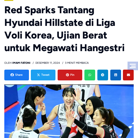
Red Sparks Tantang
Hyundai Hillstate di Liga
Voli Korea, Ujian Berat
untuk Megawati Hangestri
OLEH
IMAM FATONI
DESEMBER 11, 2024
3 MENIT MEMBACA
Share
Tweet
Pin