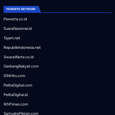
PEWARTA NETWORK
Pewarta.co.id
SuaraNasional.id
Tajam.net
RepublikIndonesia.net
SwaraWarta.co.id
GerbangRakyat.com
IDNHits.com
PelitaDigital.com
PelitaDigital.id
IKNTimes.com
SamudraPikiran.com