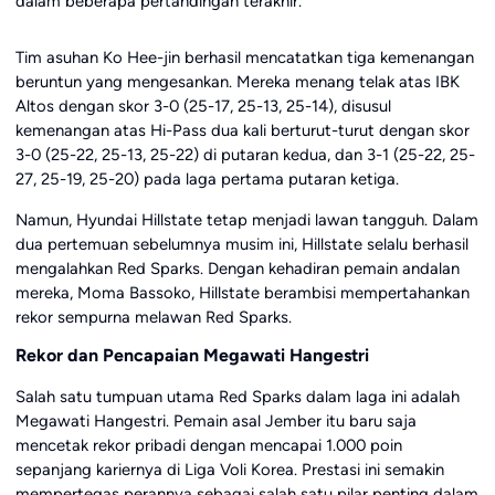
dalam beberapa pertandingan terakhir.
Tim asuhan Ko Hee-jin berhasil mencatatkan tiga kemenangan
beruntun yang mengesankan. Mereka menang telak atas IBK
Altos dengan skor 3-0 (25-17, 25-13, 25-14), disusul
kemenangan atas Hi-Pass dua kali berturut-turut dengan skor
3-0 (25-22, 25-13, 25-22) di putaran kedua, dan 3-1 (25-22, 25-
27, 25-19, 25-20) pada laga pertama putaran ketiga.
Namun, Hyundai Hillstate tetap menjadi lawan tangguh. Dalam
dua pertemuan sebelumnya musim ini, Hillstate selalu berhasil
mengalahkan Red Sparks. Dengan kehadiran pemain andalan
mereka, Moma Bassoko, Hillstate berambisi mempertahankan
rekor sempurna melawan Red Sparks.
Rekor dan Pencapaian Megawati Hangestri
Salah satu tumpuan utama Red Sparks dalam laga ini adalah
Megawati Hangestri. Pemain asal Jember itu baru saja
mencetak rekor pribadi dengan mencapai 1.000 poin
sepanjang kariernya di Liga Voli Korea. Prestasi ini semakin
mempertegas perannya sebagai salah satu pilar penting dalam