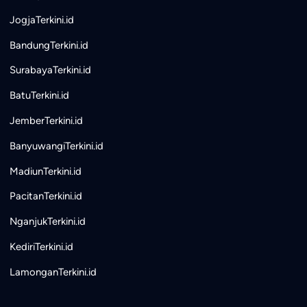
JogjaTerkini.id
BandungTerkini.id
SurabayaTerkini.id
BatuTerkini.id
JemberTerkini.id
BanyuwangiTerkini.id
MadiunTerkini.id
PacitanTerkini.id
NganjukTerkini.id
KediriTerkini.id
LamonganTerkini.id