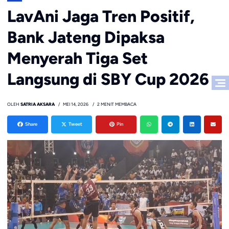
LavAni Jaga Tren Positif,
Bank Jateng Dipaksa
Menyerah Tiga Set
Langsung di SBY Cup 2026
OLEH
SATRIA AKSARA
MEI 14, 2026
2 MENIT MEMBACA
Share
Tweet
Pin