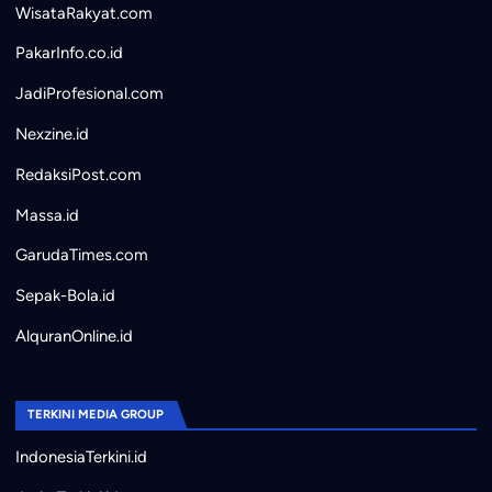
WisataRakyat.com
PakarInfo.co.id
JadiProfesional.com
Nexzine.id
RedaksiPost.com
Massa.id
GarudaTimes.com
Sepak-Bola.id
AlquranOnline.id
TERKINI MEDIA GROUP
IndonesiaTerkini.id