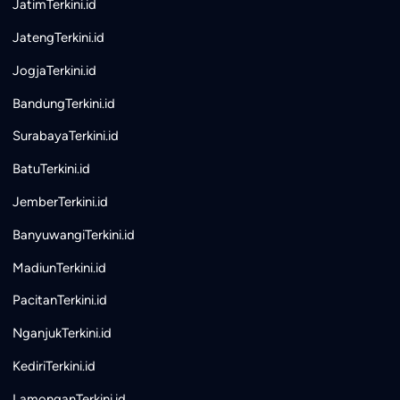
JatimTerkini.id
JatengTerkini.id
JogjaTerkini.id
BandungTerkini.id
SurabayaTerkini.id
BatuTerkini.id
JemberTerkini.id
BanyuwangiTerkini.id
MadiunTerkini.id
PacitanTerkini.id
NganjukTerkini.id
KediriTerkini.id
LamonganTerkini.id