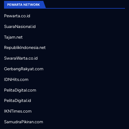
PEWARTA NETWORK
Pewarta.co.id
SuaraNasional.id
Tajam.net
RepublikIndonesia.net
SwaraWarta.co.id
GerbangRakyat.com
IDNHits.com
PelitaDigital.com
PelitaDigital.id
IKNTimes.com
SamudraPikiran.com