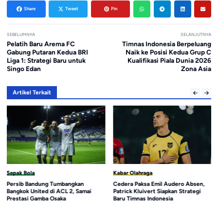
Share
Tweet
Pin
SEBELUMNYA
SELANJUTNYA
Pelatih Baru Arema FC
Timnas Indonesia Berpeluang
Gabung Putaran Kedua BRI
Naik ke Posisi Kedua Grup C
Liga 1: Strategi Baru untuk
Kualifikasi Piala Dunia 2026
Singo Edan
Zona Asia
Artikel Terkait
Sepak Bola
Kabar Olahraga
Persib Bandung Tumbangkan
Cedera Paksa Emil Audero Absen,
Bangkok United di ACL 2, Samai
Patrick Kluivert Siapkan Strategi
Prestasi Gamba Osaka
Baru Timnas Indonesia