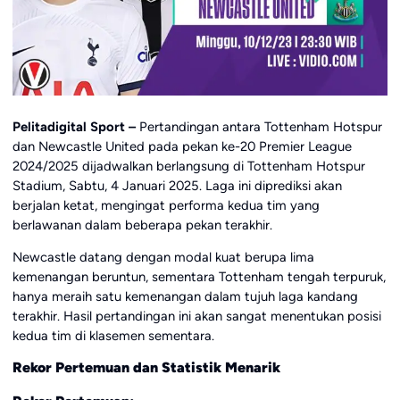
Pelitadigital Sport –
Pertandingan antara Tottenham Hotspur
dan Newcastle United pada pekan ke-20 Premier League
2024/2025 dijadwalkan berlangsung di Tottenham Hotspur
Stadium, Sabtu, 4 Januari 2025. Laga ini diprediksi akan
berjalan ketat, mengingat performa kedua tim yang
berlawanan dalam beberapa pekan terakhir.
Newcastle datang dengan modal kuat berupa lima
kemenangan beruntun, sementara Tottenham tengah terpuruk,
hanya meraih satu kemenangan dalam tujuh laga kandang
terakhir. Hasil pertandingan ini akan sangat menentukan posisi
kedua tim di klasemen sementara.
Rekor Pertemuan dan Statistik Menarik