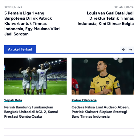
SEBELUMNYA
SELANJUTNYA
5 Pemain Liga 1 yang
Louis van Gaal Batal Jadi
Berpotensi Dilirik Patrick
Direktur Teknik Timnas
Kluivert untuk Timnas
Indonesia, Kini Diincar Belgia
Indonesia, Egy Maulana Vikri
Jadi Sorotan
Artikel Terkait
Sepak Bola
Kabar Olahraga
Persib Bandung Tumbangkan
Cedera Paksa Emil Audero Absen,
Bangkok United di ACL 2, Samai
Patrick Kluivert Siapkan Strategi
Prestasi Gamba Osaka
Baru Timnas Indonesia