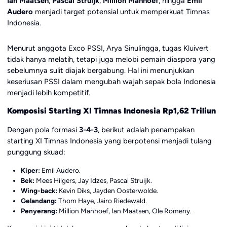
Ian Maatsen
,
Pascal Struijk
,
Million Manhoef
, hingga
Emil
Audero
menjadi target potensial untuk memperkuat Timnas
Indonesia.
Menurut anggota Exco PSSI, Arya Sinulingga, tugas Kluivert
tidak hanya melatih, tetapi juga melobi pemain diaspora yang
sebelumnya sulit diajak bergabung. Hal ini menunjukkan
keseriusan PSSI dalam mengubah wajah sepak bola Indonesia
menjadi lebih kompetitif.
Komposisi Starting XI Timnas Indonesia Rp1,62 Triliun
Dengan pola formasi
3-4-3
, berikut adalah penampakan
starting XI Timnas Indonesia yang berpotensi menjadi tulang
punggung skuad:
Kiper:
Emil Audero.
Bek:
Mees Hilgers, Jay Idzes, Pascal Struijk.
Wing-back:
Kevin Diks, Jayden Oosterwolde.
Gelandang:
Thom Haye, Jairo Riedewald.
Penyerang:
Million Manhoef, Ian Maatsen, Ole Romeny.