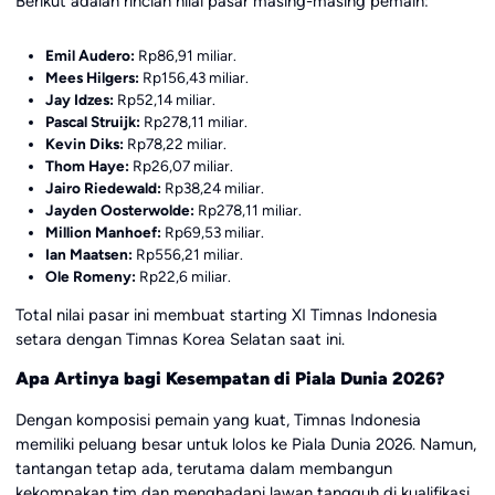
Berikut adalah rincian nilai pasar masing-masing pemain:
Emil Audero:
Rp86,91 miliar.
Mees Hilgers:
Rp156,43 miliar.
Jay Idzes:
Rp52,14 miliar.
Pascal Struijk:
Rp278,11 miliar.
Kevin Diks:
Rp78,22 miliar.
Thom Haye:
Rp26,07 miliar.
Jairo Riedewald:
Rp38,24 miliar.
Jayden Oosterwolde:
Rp278,11 miliar.
Million Manhoef:
Rp69,53 miliar.
Ian Maatsen:
Rp556,21 miliar.
Ole Romeny:
Rp22,6 miliar.
Total nilai pasar ini membuat starting XI Timnas Indonesia
setara dengan Timnas Korea Selatan saat ini.
Apa Artinya bagi Kesempatan di Piala Dunia 2026?
Dengan komposisi pemain yang kuat, Timnas Indonesia
memiliki peluang besar untuk lolos ke Piala Dunia 2026. Namun,
tantangan tetap ada, terutama dalam membangun
kekompakan tim dan menghadapi lawan tangguh di kualifikasi.