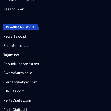
Pedoman Media Siber
Pasang Iklan
PEWARTA NETWORK
Pewarta.co.id
SuaraNasional.id
Tajam.net
RepublikIndonesia.net
SwaraWarta.co.id
GerbangRakyat.com
IDNHits.com
PelitaDigital.com
PelitaDigital.id