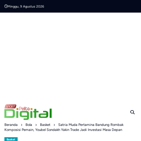
Skip
Minggu, 9 Agustus 2026
to
content
Beranda
Bola
Basket
Satria Muda Pertamina Bandung Rombak
Komposisi Pemain, Youbel Sondakh Yakin Trade Jadi Investasi Masa Depan
Basket