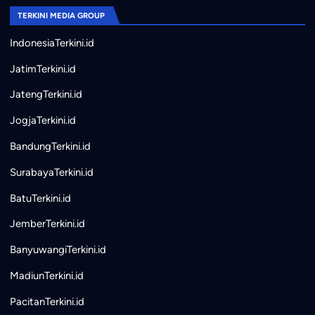
TERKINI MEDIA GROUP
IndonesiaTerkini.id
JatimTerkini.id
JatengTerkini.id
JogjaTerkini.id
BandungTerkini.id
SurabayaTerkini.id
BatuTerkini.id
JemberTerkini.id
BanyuwangiTerkini.id
MadiunTerkini.id
PacitanTerkini.id