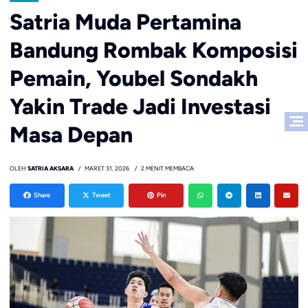
Satria Muda Pertamina
Bandung Rombak Komposisi
Pemain, Youbel Sondakh
Yakin Trade Jadi Investasi
Masa Depan
OLEH
SATRIA AKSARA
MARET 31, 2026
2 MENIT MEMBACA
Share
Tweet
Pin