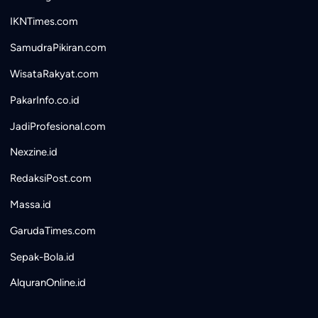
IKNTimes.com
SamudraPikiran.com
WisataRakyat.com
PakarInfo.co.id
JadiProfesional.com
Nexzine.id
RedaksiPost.com
Massa.id
GarudaTimes.com
Sepak-Bola.id
AlquranOnline.id