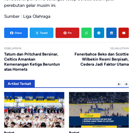
perebutan gelar musim ini.
Sumber : Liga Olahraga
Share
Tweet
Pin
SEBELUMNYA
SELANJUTNYA
Tatum dan Pritchard Bersinar,
Fenerbahce Beko dan Scottie
Celtics Amankan
Wilbekin Resmi Berpisah,
Kemenangan Ketiga Beruntun
Cedera Jadi Faktor Utama
atas Hornets
Artikel Terkait
Basket
Basket