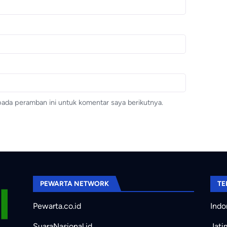
pada peramban ini untuk komentar saya berikutnya.
PEWARTA NETWORK
TE
Pewarta.co.id
Indo
SuaraNasional.id
Jati