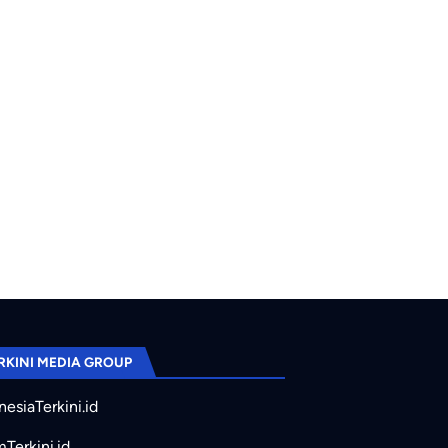
RKINI MEDIA GROUP
nesiaTerkini.id
mTerkini.id