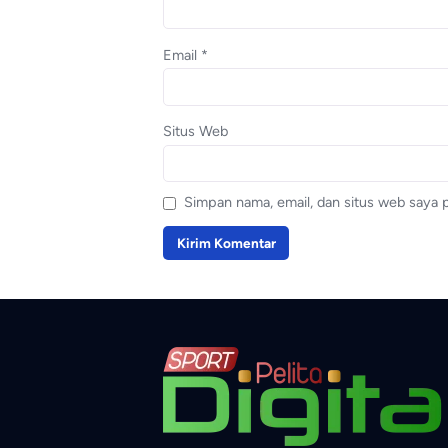
Email
*
Situs Web
Simpan nama, email, dan situs web saya 