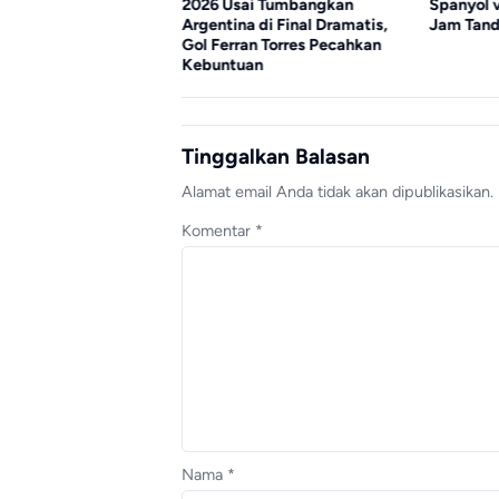
k Piala Dunia 2026,
2026 Usai Tumbangkan
Spanyol 
Ungguli Messi
Argentina di Final Dramatis,
Jam Tand
Gol Ferran Torres Pecahkan
Kebuntuan
Tinggalkan Balasan
Alamat email Anda tidak akan dipublikasikan.
Komentar
*
Nama
*