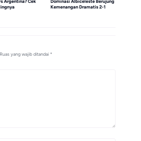
vs Argentina? Cek
Dominasi Albiceleste Berujung
Inggris T
ingnya
Kemenangan Dramatis 2-1
Kebobolan
Ruas yang wajib ditandai
*