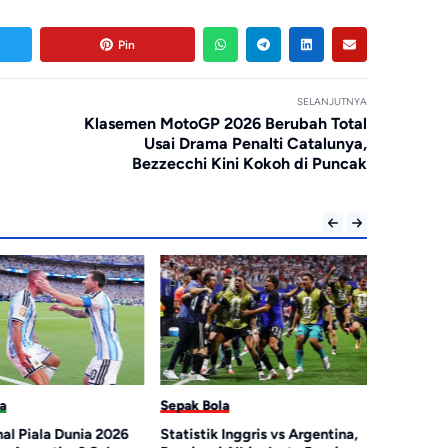
Pin
SELANJUTNYA
Klasemen MotoGP 2026 Berubah Total
Usai Drama Penalti Catalunya,
Bezzecchi Kini Kokoh di Puncak
a
Sepak Bola
Sepak Bol
al Piala Dunia 2026
Statistik Inggris vs Argentina,
Argentina