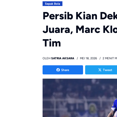
Sepak Bola
Persib Kian De
Juara, Marc Klo
Tim
OLEH
SATRIA AKSARA
MEI 18, 2026
2 MENIT 
Share
Tweet