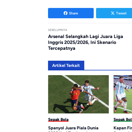
Share
Tweet
SEBELUMNYA
Arsenal Selangkah Lagi Juara Liga
Inggris 2025/2026, Ini Skenario
Tercepatnya
Artikel Terkait
la
Sepak Bola
Sepak Bol
encetak Gol
Spanyol Juara Piala Dunia
Kapan Fin