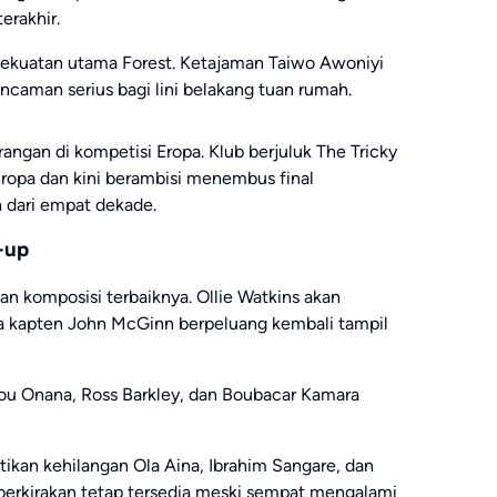
erakhir.
 kekuatan utama Forest. Ketajaman
Taiwo Awoniyi
caman serius bagi lini belakang tuan rumah.
rangan di kompetisi Eropa. Klub berjuluk The Tricky
 Eropa dan kini berambisi menembus final
 dari empat dekade.
-up
kan komposisi terbaiknya.
Ollie Watkins
akan
ra kapten
John McGinn
berpeluang kembali tampil
ou Onana
,
Ross Barkley
, dan
Boubacar Kamara
tikan kehilangan
Ola Aina
,
Ibrahim Sangare
, dan
perkirakan tetap tersedia meski sempat mengalami