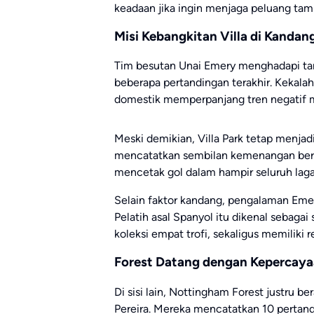
keadaan jika ingin menjaga peluang tampi
Misi Kebangkitan Villa di Kandan
Tim besutan
Unai Emery
menghadapi tant
beberapa pertandingan terakhir. Kekalah
domestik memperpanjang tren negatif m
Meski demikian, Villa Park tetap menjad
mencatatkan sembilan kemenangan berun
mencetak gol dalam hampir seluruh laga
Selain faktor kandang, pengalaman Emery
Pelatih asal Spanyol itu dikenal sebagai
koleksi empat trofi, sekaligus memiliki 
Forest Datang dengan Kepercayaa
Di sisi lain, Nottingham Forest justru 
Pereira
. Mereka mencatatkan 10 pertan