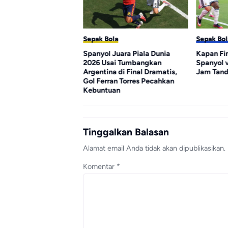
la
Sepak Bola
Sepak Bol
encetak Gol
Spanyol Juara Piala Dunia
Kapan Fin
k Piala Dunia 2026,
2026 Usai Tumbangkan
Spanyol 
Ungguli Messi
Argentina di Final Dramatis,
Jam Tand
Gol Ferran Torres Pecahkan
Kebuntuan
Tinggalkan Balasan
Alamat email Anda tidak akan dipublikasikan.
Komentar
*