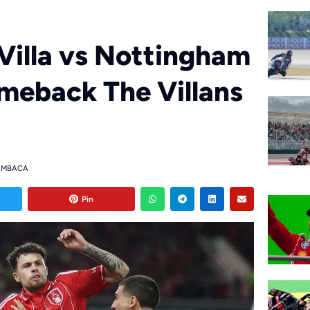
 Villa vs Nottingham
omeback The Villans
EMBACA
Pin