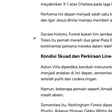
meyakinkan 3-1 atas
Chelsea
pada laga t
Performa lini depan menjadi salah satu
dan
Igor Jesus
dinilai mampu memberi an
Secara historis, Forest bukan tim semba
Trees itu pernah meraih dua gelar Piala
kontinental pertama mereka dalam lebih
Kondisi Skuad dan Perkiraan Line
Aston Villa diprediksi kembali menurun
menjadi andalan di lini depan, sementa
setelah pulih dari cedera ringan.
Namun, beberapa pemain seperti
Amad
masih absen.
Sementara itu, Nottingham Forest dipas
Murillo
. Adapun
Morgan Gibbs-White
di