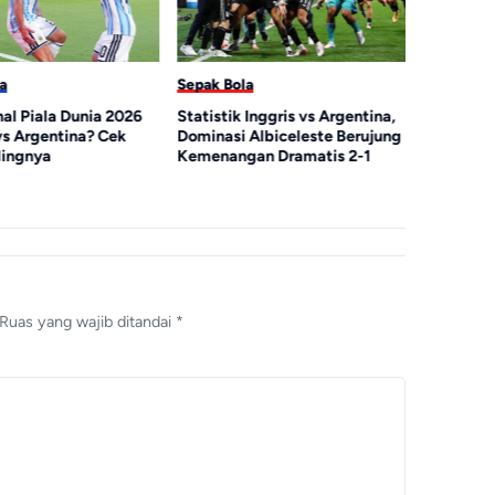
a
Sepak Bola
Sepak Bol
al Piala Dunia 2026
Statistik Inggris vs Argentina,
Argentina
vs Argentina? Cek
Dominasi Albiceleste Berujung
Inggris T
ingnya
Kemenangan Dramatis 2-1
Kebobolan
Ruas yang wajib ditandai
*