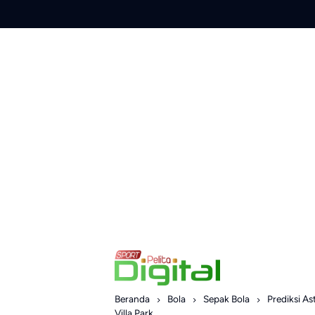
Skip
to
content
Beranda
Bola
Sepak Bola
Prediksi As
Villa Park