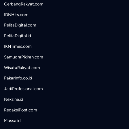
GerbangRakyat.com
IDNHits.com
PelitaDigital.com
PelitaDigital.id
IKNTimes.com
SamudraPikiran.com
WisataRakyat.com
PakarInfo.co.id
JadiProfesional.com
Nexzine.id
RedaksiPost.com
Massa.id