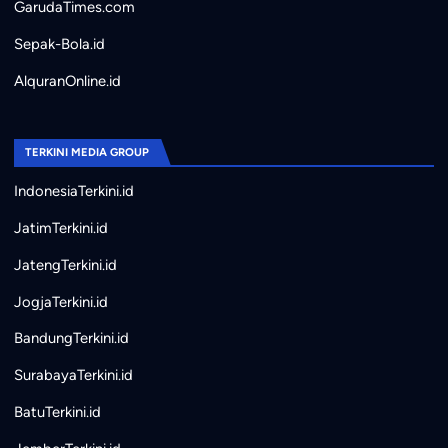
GarudaTimes.com
Sepak-Bola.id
AlquranOnline.id
TERKINI MEDIA GROUP
IndonesiaTerkini.id
JatimTerkini.id
JatengTerkini.id
JogjaTerkini.id
BandungTerkini.id
SurabayaTerkini.id
BatuTerkini.id