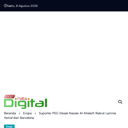
Skip
Sabtu, 8 Agustus 2026
to
content
Beranda
Eropa
Suporter PSG Desak Nasser Al-Khelaifi Rekrut Lamine
Yamal dari Barcelona
Eropa