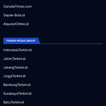
GarudaTimes.com
Sepak-Bola.id
AlquranOnline.id
TERKINI MEDIA GROUP
IndonesiaTerkini.id
JatimTerkini.id
JatengTerkini.id
JogjaTerkini.id
BandungTerkini.id
SurabayaTerkini.id
BatuTerkini.id