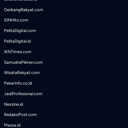
GerbangRakyat.com
IDNHits.com
PelitaDigital.com
PelitaDigital.id
IKNTimes.com
SamudraPikiran.com
WisataRakyat.com
PakarInfo.co.id
JadiProfesional.com
Nexzine.id
RedaksiPost.com
Massa.id