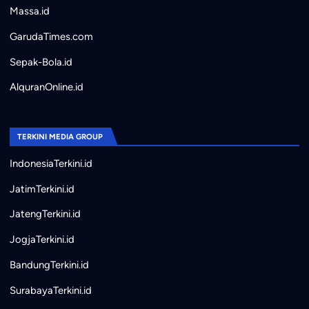
Massa.id
GarudaTimes.com
Sepak-Bola.id
AlquranOnline.id
TERKINI MEDIA GROUP
IndonesiaTerkini.id
JatimTerkini.id
JatengTerkini.id
JogjaTerkini.id
BandungTerkini.id
SurabayaTerkini.id