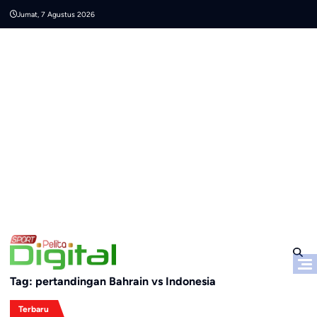
Skip
Jumat, 7 Agustus 2026
to
content
Tag:
pertandingan Bahrain vs Indonesia
Terbaru