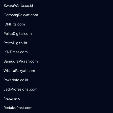
SwaraWarta.co.id
GerbangRakyat.com
IDNHits.com
PelitaDigital.com
PelitaDigital.id
IKNTimes.com
SamudraPikiran.com
WisataRakyat.com
PakarInfo.co.id
JadiProfesional.com
Nexzine.id
RedaksiPost.com