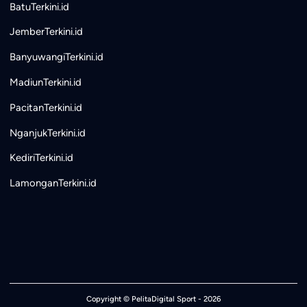
BatuTerkini.id
JemberTerkini.id
BanyuwangiTerkini.id
MadiunTerkini.id
PacitanTerkini.id
NganjukTerkini.id
KediriTerkini.id
LamonganTerkini.id
Copyright ©
PelitaDigital Sport
- 2026