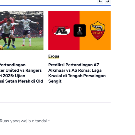
Eropa
Eropa
 Pertandingan
Prediksi Pertandingan AZ
RESMI: Kh
er United vs Rangers
Alkmaar vs AS Roma: Laga
Gabung P
i 2025: Ujian
Krusial di Tengah Persaingan
Transfer R
si Setan Merah di Old
Sengit
Ruas yang wajib ditandai
*