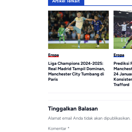
Artikel Terkait
Eropa
Eropa
an Terpuruk di Final,
Liga Champions 2024-2025:
Prediksi
Tetap Percaya Simone
Real Madrid Tampil Dominan,
Manchest
 “Tidak Ada Perubahan
Manchester City Tumbang di
24 Januar
”
Paris
Konsisten
Trafford
Tinggalkan Balasan
Alamat email Anda tidak akan dipublikasikan.
Komentar
*