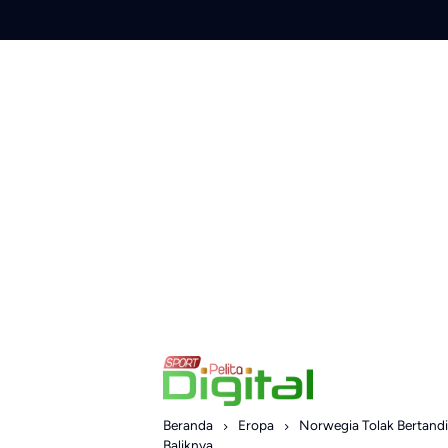
Skip
to
content
Beranda
Eropa
Norwegia Tolak Bertanding
Baliknya