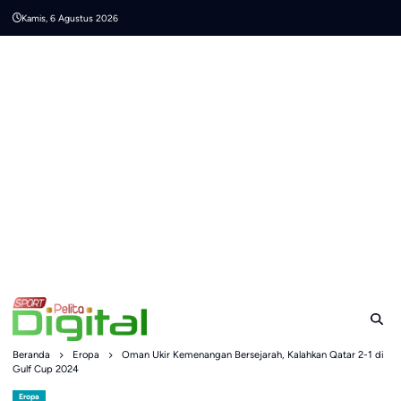
Skip
Kamis, 6 Agustus 2026
to
content
Beranda
Eropa
Oman Ukir Kemenangan Bersejarah, Kalahkan Qatar 2-1 di
Gulf Cup 2024
Eropa