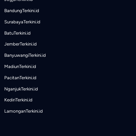
BandungTerkini.id
SurabayaTerkini.id
BatuTerkini.id
JemberTerkini.id
BanyuwangiTerkini.id
MadiunTerkini.id
PacitanTerkini.id
NganjukTerkini.id
KediriTerkini.id
LamonganTerkini.id