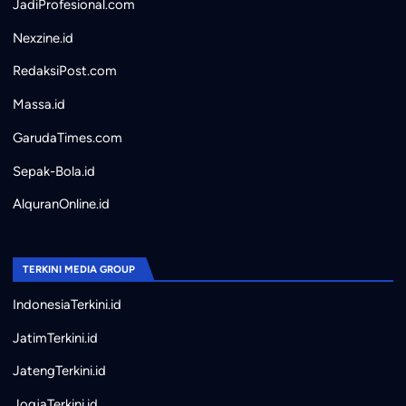
JadiProfesional.com
Nexzine.id
RedaksiPost.com
Massa.id
GarudaTimes.com
Sepak-Bola.id
AlquranOnline.id
TERKINI MEDIA GROUP
IndonesiaTerkini.id
JatimTerkini.id
JatengTerkini.id
JogjaTerkini.id