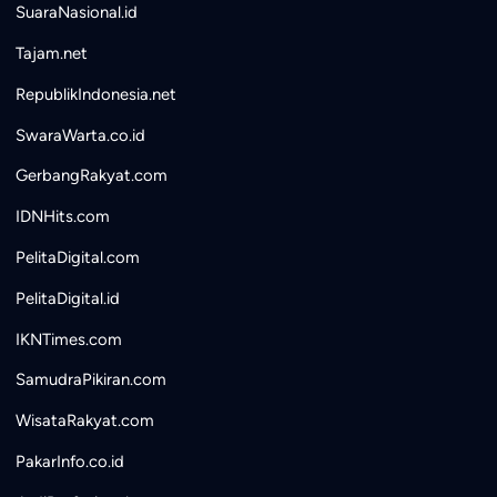
SuaraNasional.id
Tajam.net
RepublikIndonesia.net
SwaraWarta.co.id
GerbangRakyat.com
IDNHits.com
PelitaDigital.com
PelitaDigital.id
IKNTimes.com
SamudraPikiran.com
WisataRakyat.com
PakarInfo.co.id