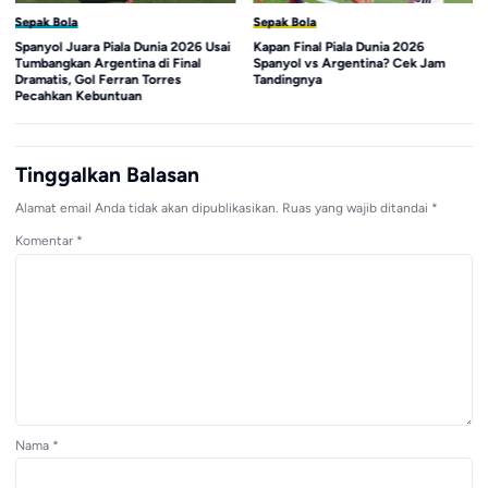
Sepak Bola
Sepak Bola
Spanyol Juara Piala Dunia 2026 Usai
Kapan Final Piala Dunia 2026
Tumbangkan Argentina di Final
Spanyol vs Argentina? Cek Jam
Dramatis, Gol Ferran Torres
Tandingnya
Pecahkan Kebuntuan
Tinggalkan Balasan
Alamat email Anda tidak akan dipublikasikan.
Ruas yang wajib ditandai
*
Komentar
*
Nama
*