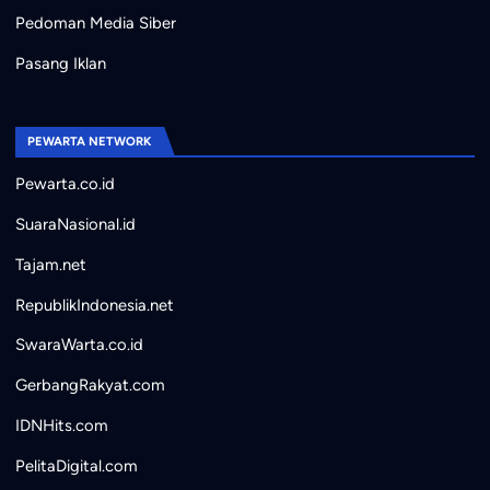
Pedoman Media Siber
Pasang Iklan
PEWARTA NETWORK
Pewarta.co.id
SuaraNasional.id
Tajam.net
RepublikIndonesia.net
SwaraWarta.co.id
GerbangRakyat.com
IDNHits.com
PelitaDigital.com