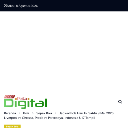
Skip
Sabtu, 8 Agustus 2026
to
content
Beranda
Bola
Sepak Bola
Jadwal Bola Hari Ini Sabtu 9 Mei 2026:
Liverpool vs Chelsea, Persis vs Persebaya, Indonesia U17 Tampil
Sepak Bola