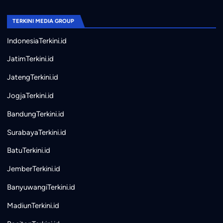
TERKINI MEDIA GROUP
IndonesiaTerkini.id
JatimTerkini.id
JatengTerkini.id
JogjaTerkini.id
BandungTerkini.id
SurabayaTerkini.id
BatuTerkini.id
JemberTerkini.id
BanyuwangiTerkini.id
MadiunTerkini.id