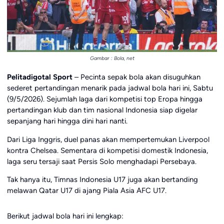
Gambar : Bola, net
Pelitadigotal Sport
– Pecinta sepak bola akan disuguhkan
sederet pertandingan menarik pada jadwal bola hari ini, Sabtu
(9/5/2026). Sejumlah laga dari kompetisi top Eropa hingga
pertandingan klub dan tim nasional Indonesia siap digelar
sepanjang hari hingga dini hari nanti.
Dari Liga Inggris, duel panas akan mempertemukan
Liverpool
kontra
Chelsea
. Sementara di kompetisi domestik Indonesia,
laga seru tersaji saat
Persis Solo
menghadapi
Persebaya
.
Tak hanya itu, Timnas
Indonesia U17
juga akan bertanding
melawan
Qatar U17
di ajang Piala Asia AFC U17.
Berikut jadwal bola hari ini lengkap: