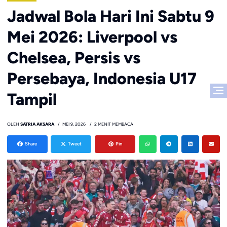
Jadwal Bola Hari Ini Sabtu 9
Mei 2026: Liverpool vs
Chelsea, Persis vs
Persebaya, Indonesia U17
Tampil
OLEH
SATRIA AKSARA
MEI 9, 2026
2 MENIT MEMBACA
Share
Tweet
Pin