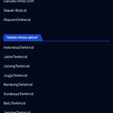
GarudaTimes.com
Sepak-Bola.id
AlquranOnline.id
TERKINI MEDIA GROUP
IndonesiaTerkini.id
JatimTerkini.id
JatengTerkini.id
JogjaTerkini.id
BandungTerkini.id
SurabayaTerkini.id
BatuTerkini.id
JemberTerkini.id