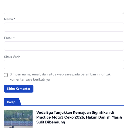
Nama
*
Email
*
Situs Web
Simpan nama, email, dan situs web saya pada peramban ini untuk
komentar saya berikutnya.
Balap
Veda Ega Tunjukkan Kemajuan Signifikan di
Practice Moto3 Ceko 2026, Hakim Danish Masih
Sulit Dibendung