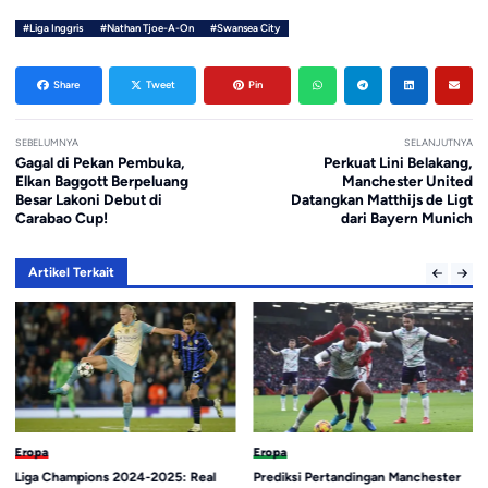
#Liga Inggris
#Nathan Tjoe-A-On
#Swansea City
Share
Tweet
Pin
SEBELUMNYA
SELANJUTNYA
Gagal di Pekan Pembuka,
Perkuat Lini Belakang,
Elkan Baggott Berpeluang
Manchester United
Besar Lakoni Debut di
Datangkan Matthijs de Ligt
Carabao Cup!
dari Bayern Munich
Artikel Terkait
Eropa
Eropa
Liga Champions 2024-2025: Real
Prediksi Pertandingan Manchester