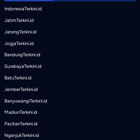
IndonesiaTerkini.id
JatimTerkini.id
JatengTerkini.id
JogjaTerkini.id
BandungTerkini.id
SurabayaTerkini.id
BatuTerkini.id
JemberTerkini.id
BanyuwangiTerkini.id
MadiunTerkini.id
PacitanTerkini.id
NganjukTerkini.id