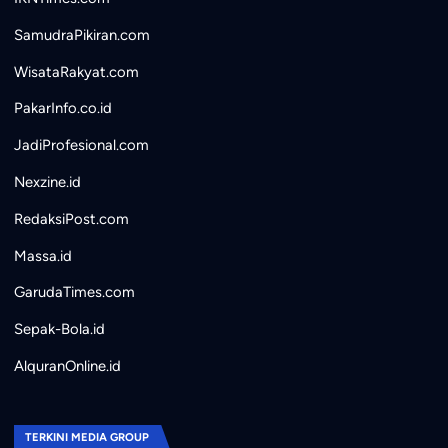
SamudraPikiran.com
WisataRakyat.com
PakarInfo.co.id
JadiProfesional.com
Nexzine.id
RedaksiPost.com
Massa.id
GarudaTimes.com
Sepak-Bola.id
AlquranOnline.id
TERKINI MEDIA GROUP