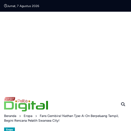
Skip
Jumat, 7 Agustus 2026
to
content
Beranda
Eropa
Fans Gembira! Nathan Tjoe-A-On Berpeluang Tampil,
Begini Rencana Pelatih Swansea City!
Eropa