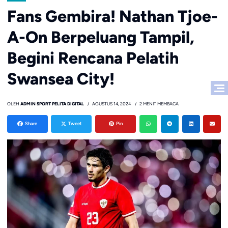
Fans Gembira! Nathan Tjoe-
A-On Berpeluang Tampil,
Begini Rencana Pelatih
Swansea City!
OLEH
ADMIN SPORT PELITA DIGITAL
AGUSTUS 14, 2024
2 MENIT MEMBACA
Share
Tweet
Pin