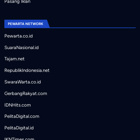
Pasang Iklan
PEWARTA NETWORK
Pewarta.co.id
SuaraNasional.id
Tajam.net
RepublikIndonesia.net
SwaraWarta.co.id
GerbangRakyat.com
IDNHits.com
PelitaDigital.com
PelitaDigital.id
IKNTimes.com